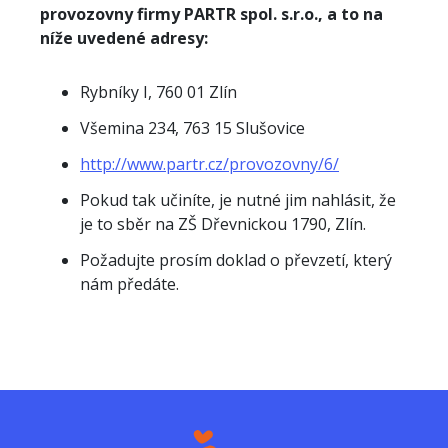
provozovny firmy PARTR spol. s.r.o., a to na
níže uvedené adresy:
Rybníky I, 760 01 Zlín
Všemina 234, 763 15 Slušovice
http://www.partr.cz/provozovny/6/
Pokud tak učiníte, je nutné jim nahlásit, že
je to sběr na ZŠ Dřevnickou 1790, Zlín.
Požadujte prosím doklad o převzetí, který
nám předáte.