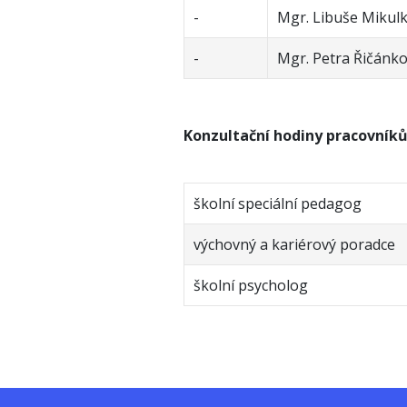
-
Mgr. Libuše Mikul
-
Mgr. Petra Řičánk
Konzultační hodiny pracovník
školní speciální pedagog
výchovný a kariérový poradce
školní psycholog