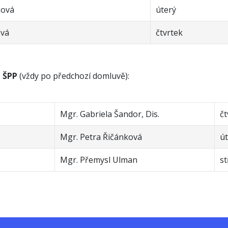
ková
úterý
ová
čtvrtek
ů ŠPP
(vždy po předchozí domluvě):
Mgr. Gabriela Šandor, Dis.
čt
Mgr. Petra Řičánková
út
Mgr. Přemysl Ulman
st