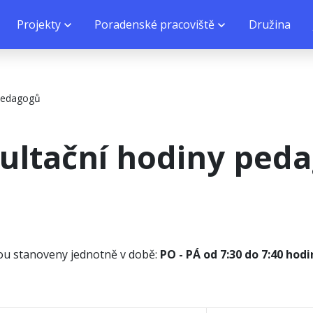
Projekty
Poradenské pracoviště
Družina
 pedagogů
ultační hodiny ped
ou stanoveny jednotně v době:
PO - PÁ od 7:30 do 7:40 hod