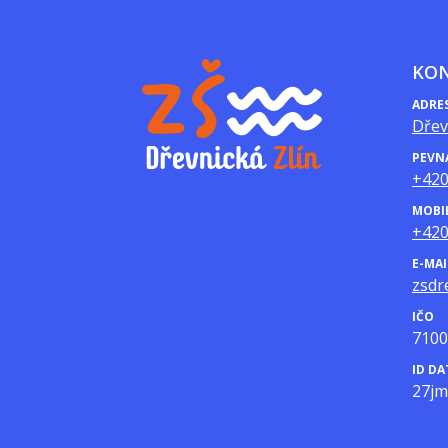
KO
ADRE
Dřev
PEVN
+420
MOBI
+420
E-MAI
zsdr
IČO
7100
ID D
27j