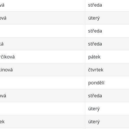
vá
středa
ová
úterý
středa
ká
středa
rčíková
pátek
kinová
čtvrtek
pondělí
ová
středa
úterý
ček
úterý