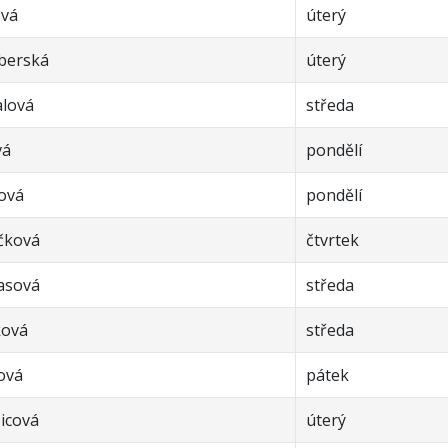
ová
úterý
berská
úterý
alová
středa
vá
pondělí
ková
pondělí
čková
čtvrtek
asová
středa
ková
středa
ová
pátek
icová
úterý