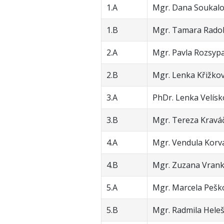
1.A
Mgr. Dana Soukal
1.B
Mgr. Tamara Rado
2.A
Mgr. Pavla Rozsyp
2.B
Mgr. Lenka Křižko
3.A
PhDr. Lenka Velís
3.B
Mgr. Tereza Kravá
4.A
Mgr. Vendula Korv
4.B
Mgr. Zuzana Vran
5.A
Mgr. Marcela Pešk
5.B
Mgr. Radmila Heleš