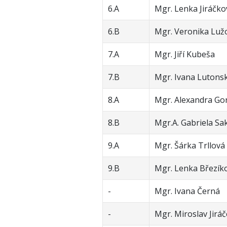
6.A
Mgr. Lenka Jiráčko
6.B
Mgr. Veronika Luž
7.A
Mgr. Jiří Kubeša
7.B
Mgr. Ivana Lutons
8.A
Mgr. Alexandra Go
8.B
Mgr.A. Gabriela Sa
9.A
Mgr. Šárka Trllová
9.B
Mgr. Lenka Březík
-
Mgr. Ivana Černá
-
Mgr. Miroslav Jirá