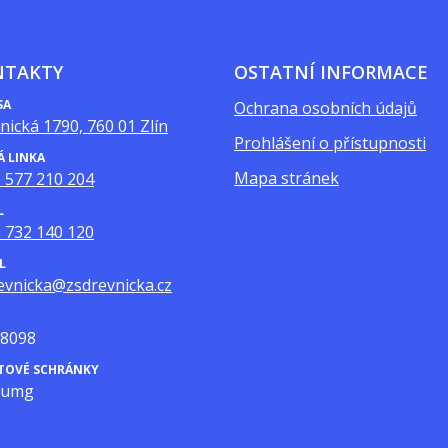
NTAKTY
OSTATNÍ INFORMACE
SA
Ochrana osobních údajů
nická 1790, 760 01 Zlín
Prohlášení o přístupnosti
Á LINKA
Mapa stránek
 577 210 204
L
 732 140 120
L
evnicka@zsdrevnicka.cz
8098
ATOVÉ SCHRÁNKY
mumg