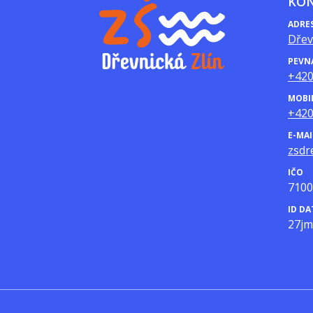
KO
ADRE
Dřev
PEVN
+420
MOBI
+420
E-MAI
zsdr
IČO
7100
ID D
27j