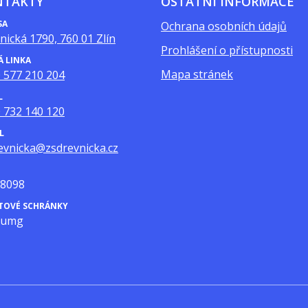
NTAKTY
OSTATNÍ INFORMACE
SA
Ochrana osobních údajů
nická 1790, 760 01 Zlín
Prohlášení o přístupnosti
Á LINKA
Mapa stránek
 577 210 204
L
 732 140 120
L
evnicka@zsdrevnicka.cz
8098
ATOVÉ SCHRÁNKY
mumg