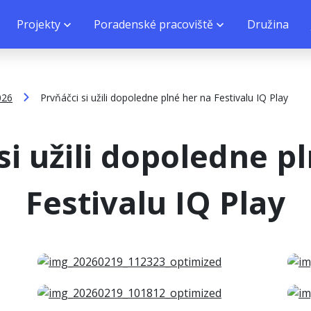
Projekty
Poradenské pracoviště
Družina
026
Prvňáčci si užili dopoledne plné her na Festivalu IQ Play
si užili dopoledne p
Festivalu IQ Play