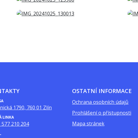
NTAKTY
OSTATNÍ INFORMACE
SA
Ochrana osobních údajů
nická 1790, 760 01 Zlín
Prohlášení o přístupnosti
Á LINKA
Mapa stránek
 577 210 204
L