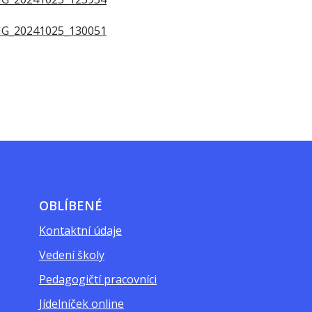
OBLÍBENÉ
Kontaktní údaje
Vedení školy
Pedagogičtí pracovníci
Jídelníček online