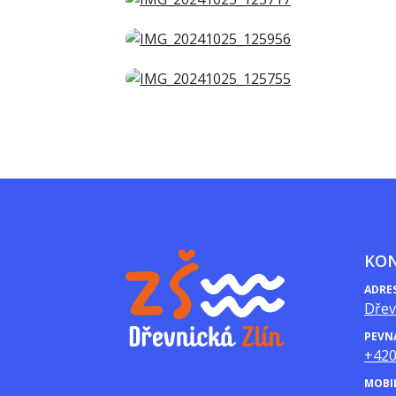
KO
ADRE
Dřev
PEVN
+420
MOBI