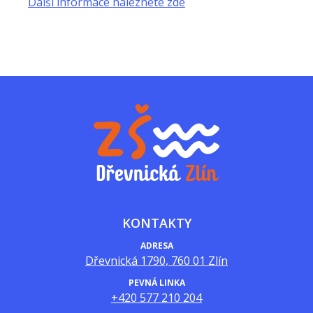
Další informace naleznete zde
KONTAKTY
ADRESA
Dřevnická 1790, 760 01 Zlín
PEVNÁ LINKA
+420 577 210 204