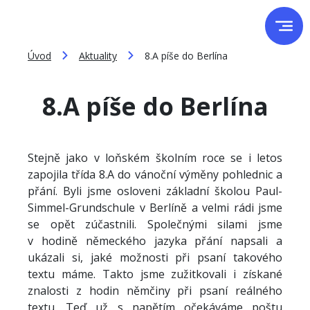
Úvod
Aktuality
8.A píše do Berlína
8.A píše do Berlína
Stejně jako v loňském školním roce se i letos
zapojila třída 8.A do vánoční výměny pohlednic a
přání. Byli jsme osloveni základní školou Paul-
Simmel-Grundschule v Berlíně a velmi rádi jsme
se opět zúčastnili. Společnými silami jsme
v hodině německého jazyka přání napsali a
ukázali si, jaké možnosti při psaní takového
textu máme. Takto jsme zužitkovali i získané
znalosti z hodin němčiny při psaní reálného
textu. Teď už s napětím očekáváme poštu