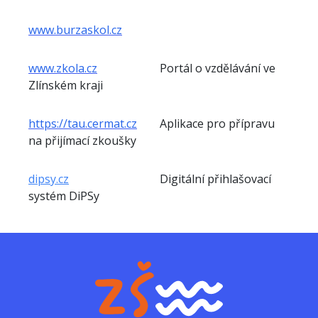
www.
burzaskol
.cz
www.
zkola
.cz
Portál o vzdělávání ve
Zlínském kraji
https://tau.cermat.cz
Aplikace pro přípravu
na přijímací zkoušky
dipsy.cz
Digitální přihlašovací
systém DiPSy