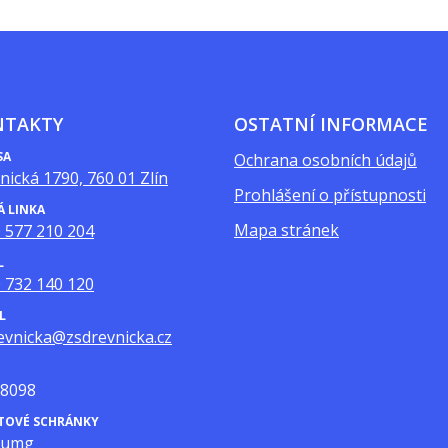
NTAKTY
OSTATNÍ INFORMACE
SA
Ochrana osobních údajů
nická 1790, 760 01 Zlín
Prohlášení o přístupnosti
Á LINKA
Mapa stránek
 577 210 204
L
 732 140 120
L
evnicka@zsdrevnicka.cz
8098
ATOVÉ SCHRÁNKY
mumg