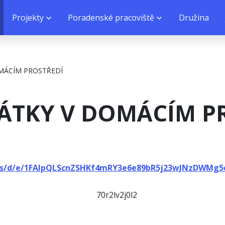
Projekty
Poradenské pracoviště
Družina
MÁCÍM PROSTŘEDÍ
TKY V DOMÁCÍM P
rms/d/e/1FAIpQLScnZSHKf4mRY3e6e89bR5j23wJNzDWMg