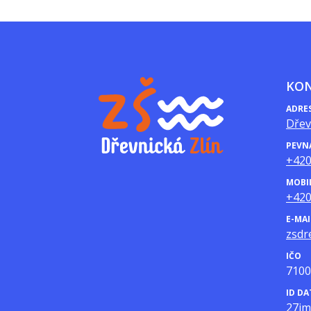
KO
ADRE
Dřev
PEVN
+420
MOBI
+420
E-MAI
zsdr
IČO
7100
ID D
27j