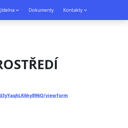
Jídelna
Dokumenty
Kontakty
ROSTŘEDÍ
5d3yYaqhLK6hy896Q/viewform