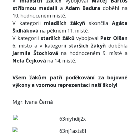
V
mladších žácích
vybojoval
Matěj Bartoš
stříbrnou medaili
a
Adam Baďura
doběhl na
10. hodnoceném místě.
V kategorii
mladších žákyň
skončila
Agáta
Šidliáková
na pěkném 11. místě.
V kategorii
starších žáků
vybojoval
Petr Olšan
6. místo a v kategorii
starších žákyň
doběhla
Jarmila Štochlová
na hodnoceném 9. místě a
Nela Čejková
na 14. místě.
Všem žákům patří poděkování za bojovné
výkony a vzornou reprezentaci naší školy!
Mgr. Ivana Černá