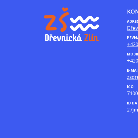
KO
ADRE
Dřev
PEVN
+420
MOBI
+420
E-MAI
zsdr
IČO
7100
ID D
27j