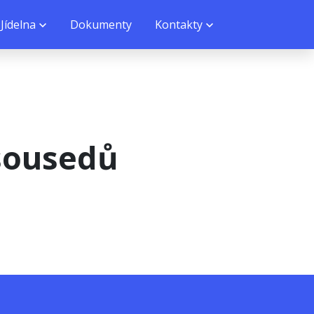
Jídelna
Dokumenty
Kontakty
 sousedů