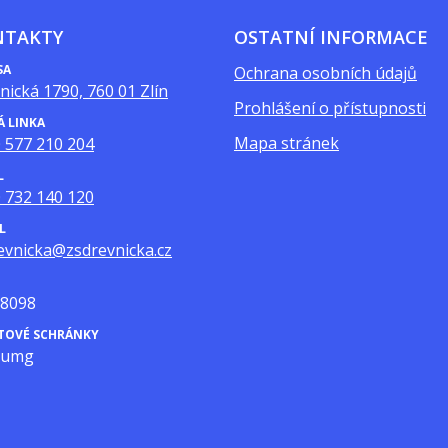
NTAKTY
OSTATNÍ INFORMACE
SA
Ochrana osobních údajů
nická 1790, 760 01 Zlín
Prohlášení o přístupnosti
Á LINKA
Mapa stránek
 577 210 204
L
 732 140 120
L
evnicka@zsdrevnicka.cz
8098
ATOVÉ SCHRÁNKY
mumg