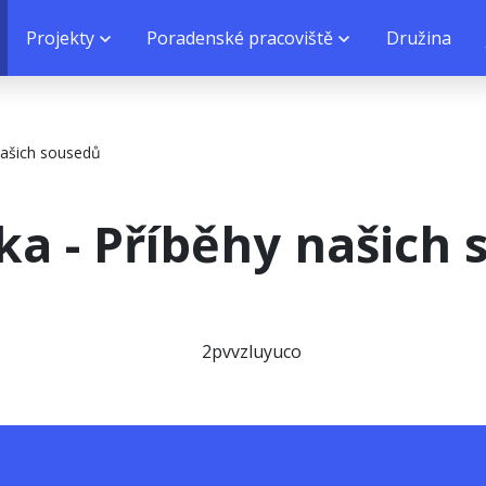
Projekty
Poradenské pracoviště
Družina
našich sousedů
a - Příběhy našich