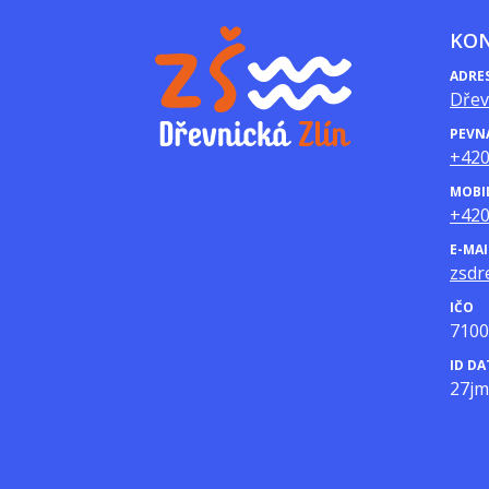
KO
ADRE
Dřev
PEVN
+420
MOBI
+420
E-MAI
zsdr
IČO
7100
ID D
27j