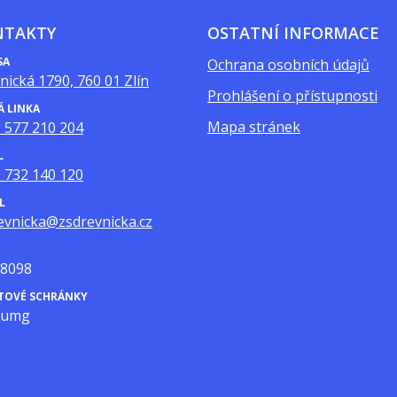
NTAKTY
OSTATNÍ INFORMACE
SA
Ochrana osobních údajů
nická 1790, 760 01 Zlín
Prohlášení o přístupnosti
Á LINKA
Mapa stránek
 577 210 204
L
 732 140 120
L
evnicka@zsdrevnicka.cz
8098
ATOVÉ SCHRÁNKY
mumg