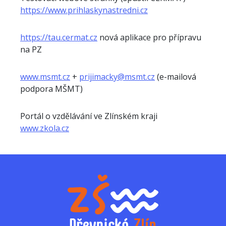
https://www.prihlaskynastredni.cz
https://tau.cermat.cz
nová aplikace pro přípravu
na PZ
www.msmt.cz
+
prijimacky@msmt.cz
(e-mailová
podpora MŠMT)
Portál o vzdělávání ve Zlínském kraji
www.zkola.cz