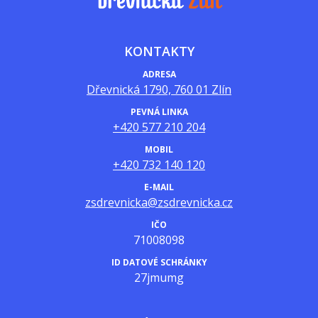
KONTAKTY
ADRESA
Dřevnická 1790, 760 01 Zlín
PEVNÁ LINKA
+420 577 210 204
MOBIL
+420 732 140 120
E-MAIL
zsdrevnicka@zsdrevnicka.cz
IČO
71008098
ID DATOVÉ SCHRÁNKY
27jmumg