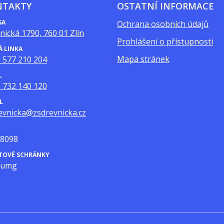
NTAKTY
OSTATNÍ INFORMACE
SA
Ochrana osobních údajů
nická 1790, 760 01 Zlín
Prohlášení o přístupnosti
Á LINKA
Mapa stránek
 577 210 204
L
 732 140 120
L
evnicka@zsdrevnicka.cz
8098
ATOVÉ SCHRÁNKY
mumg