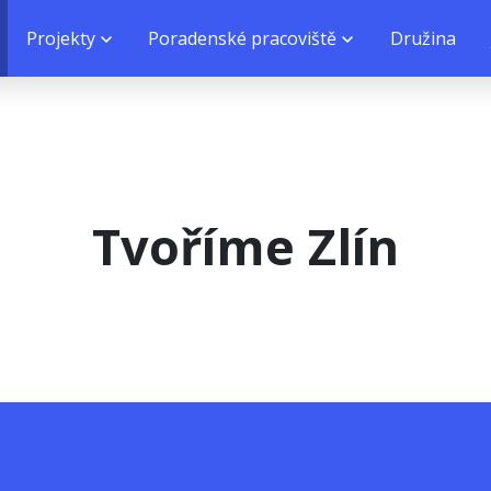
Projekty
Poradenské pracoviště
Družina
Tvoříme Zlín