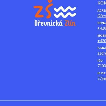
KO
ADRE
Dřev
PEVN
+420
MOBI
+420
E-MAI
zsdr
IČO
7100
ID D
27j